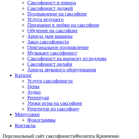
Саксофонист и певица
Саксофонист диджей
Поздравление на саксофоне
Услуги ведущего
Признание в любви на саксофоне
Обучение на саксофоне
Аренда дым машины
Заказ саксофониста
Оригинальное поздравление
Музыкант саксофонист
Саксофонист на выписку из роддома
Cаксофонист онлайн
Аренда звукового оборудования
Каталог
Услуги саксофониста
Цены
Аудио
Репертуар
Уроки игры на саксофоне
Репетитор по саксофону
Минусовки
Фонограммы
Контакты
Персональный сайт саксофониста
Филиппа Кривченко