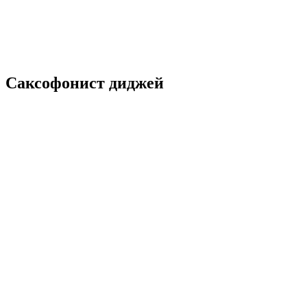
8(903)590-83-79
Саксофонист диджей