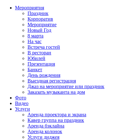
Мероприятия
Праздник
Корпоратив
Мероприятие
Новый Год
8 марта
На час
Встреча гостей
В ресторан
Юбилей
Презентация
Банкет
День рождения
Выездная регистрация
Джаз на мероприятие или праздник
Заказать музыканта на дом
Фото
Видео
Услуги
Аренда проектора и экрана
Кавер группа на праздник
Аренда бэклайна
Аренда колонок
Услуги диджея