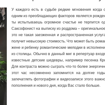
У каждого есть в судьбе редкие мгновения когда 
одним из преобладающих факторов является рождени
ты испытываешь огромное счастье не терпится од
Саксофонист на выписку из роддома – оригинальное
это не такая заезженная и распространенная услуг
получит невысокую стоимость. Что может быть рома
жене и ребенку романтические мелодии в исполнен
из столицы. Обычно в данный миг в репертуар вход
известные детские шедевры, например песенка Кр
Для контраста можно сыграть что-то более энергич
этот час несомненно запомнится на долгие го
запечатлеть фотографии и видеозаписи этого важно
пополнения и нового дня, когда Вас стало больше.